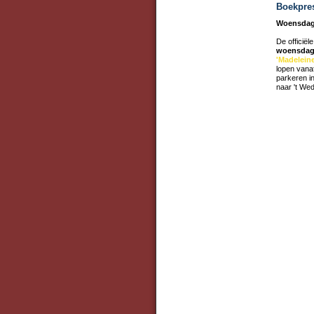
Boekpres
Woensdag
De officiël
woensdag 
'Madeleine
lopen vanaf
parkeren i
naar 't Wed